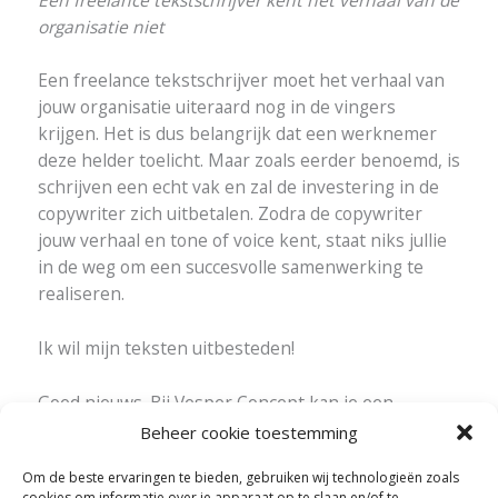
organisatie niet
Een freelance tekstschrijver moet het verhaal van
jouw organisatie uiteraard nog in de vingers
krijgen. Het is dus belangrijk dat een werknemer
deze helder toelicht. Maar zoals eerder benoemd, is
schrijven een echt vak en zal de investering in de
copywriter zich uitbetalen. Zodra de copywriter
jouw verhaal en tone of voice kent, staat niks jullie
in de weg om een succesvolle samenwerking te
realiseren.
Ik wil mijn teksten uitbesteden!
Goed nieuws. Bij Vesper Concept kan je een
maandabonnement
afsluiten dat helemaal past bij
Beheer cookie toestemming
jouw wensen. Zo is alle content altijd up-to-date.
Om de beste ervaringen te bieden, gebruiken wij technologieën zoals
Liever een eenmalige opdracht? Neem
contact
op
cookies om informatie over je apparaat op te slaan en/of te