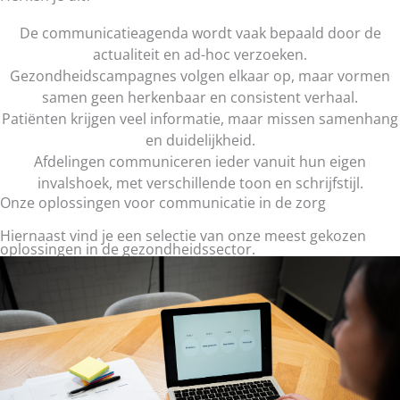
De communicatieagenda wordt vaak bepaald door de
actualiteit en ad-hoc verzoeken.
Gezondheidscampagnes volgen elkaar op, maar vormen
samen geen herkenbaar en consistent verhaal.
Patiënten krijgen veel informatie, maar missen samenhang
en duidelijkheid.
Afdelingen communiceren ieder vanuit hun eigen
invalshoek, met verschillende toon en schrijfstijl.
Onze oplossingen voor communicatie in de zorg
Hiernaast vind je een selectie van onze meest gekozen
oplossingen in de gezondheidssector.