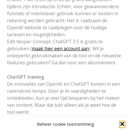
tijdens zijn introductie. Echter, voor geavanceerdere
functies of intensiever gebruik kunnen er kosten in
rekening worden gebracht. Het is raadzaam de
OpenAI website te raadplegen voor de huidige
tarieven en mogelijkheden.
Edit Vesper Concept: ChatGPT 3.5 is gratis te
gebruiken (
maak hier een account aan
). Wil je
onbeperkt gebruikmaken van de tool en de nieuwste
features gebruiken? Ga dan voor een abonnement.
ChatGPT training
De innovaties van OpenAI en ChatGPT komen in een
razendsnel tempo. Door je AI-vaardigheden te
ontwikkelen, kun je veel tijd besparen bij het maken
van content. Maar dat lukt alleen als je weet hoe de
tool werkt.
Beheer cookie toestemming
Wil je je marketingteam of recruiters trainen in het