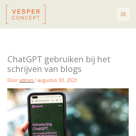
Ga
naar
de
inhoud
ChatGPT gebruiken bij het
schrijven van blogs
Door
admin
/
augustus 30, 2023